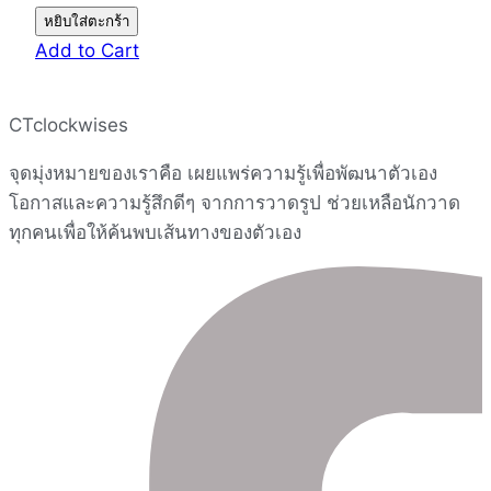
จำนวน
หยิบใส่ตะกร้า
Characters
Add to Cart
Coloring
-
CTclockwises
Alcohol
Markers
จุดมุ่งหมายของเราคือ เผยแพร่ความรู้เพื่อพัฒนาตัวเอง
Course
โอกาสและความรู้สึกดีๆ จากการวาดรูป ช่วยเหลือนักวาด
[with
ทุกคนเพื่อให้ค้นพบเส้นทางของตัวเอง
homework
1
years]
ชิ้น