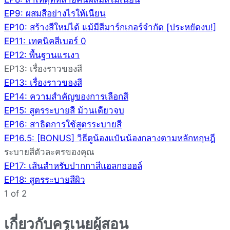
EP9: ผสมสีอย่างไรให้เนียน
EP10: สร้างสีใหม่ได้ แม้มีสีมาร์กเกอร์จำกัด [ประหยัดงบ!]
EP11: เทคนิคสีเบอร์ 0
EP12: พื้นฐานแรเงา
EP13: เรื่องราวของสี
EP13: เรื่องราวของสี
EP14: ความสำคัญของการเลือกสี
EP15: สูตรระบายสี ม้วนเดียวจบ
EP16: สาธิตการใช้สูตรระบายสี
EP16.5: [BONUS] วิธีดูน้องแป๋นน้องกลางตามหลักทฤษฎี
ระบายสีตัวละครของคุณ
EP17: เส้นสำหรับปากกาสีแอลกอฮอล์
EP18: สูตรระบายสีผิว
1 of 2
เกี่ยวกับครูเนยผู้สอน