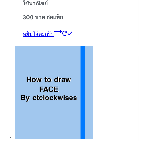
ใช้พาณิชย์
300
บาท
ต่อแพ็ก
หยิบใส่ตะกร้า