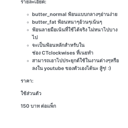
รายละเอียด
:
butter_normal
ฟ้อนแบบกลางๆอ่านง่าย
butter_fat
ฟ้อนหนาๆอ้วนๆเน้นๆ
ฟ้อนลายมือเน้นที่ใช้ได้จริง
ไม่หนาไปบาง
ไป
จะเป็นฟ้อนหลักสำหรับใน
ช่อง
CTclockwises
ที่เนยทำ
สามารถเอาไปประยุกต์ใช้ในงานต่
างๆหรือ
ลงใน
youtube
ของตัวเองได้นะ
สู้ๆ
! :)
ราคา
:
ใช้ส่วนตัว
150
บาท
ต่อแพ็ก