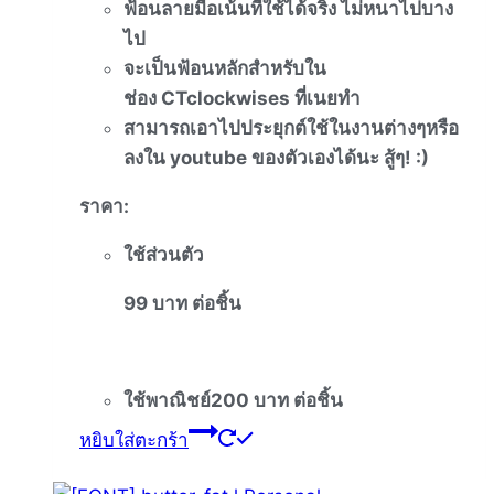
ฟ้อนลายมือเน้นที่ใช้ได้จริง
ไม่หนาไปบาง
ไป
จะเป็นฟ้อนหลักสำหรับใน
ช่อง
CTclockwises
ที่เนยทำ
สามารถเอาไปประยุกต์ใช้ในงานต่
างๆหรือ
ลงใน
youtube
ของตัวเองได้นะ
สู้ๆ
! :)
ราคา
:
ใช้ส่วนตัว
99
บาท
ต่อชิ้น
ใช้พาณิชย์
200
บาท
ต่อชิ้น
หยิบใส่ตะกร้า