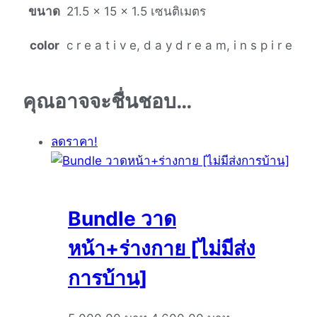
ขนาด
21.5 × 15 × 1.5 เซนติเมตร
color
c r e a t i v e, d a y d r e a m, i n s p i r e
คุณอาจจะชื่นชอบ…
ลดราคา!
Bundle วาด
หน้า+ร่างกาย [ไม่มีส่ง
การบ้าน]