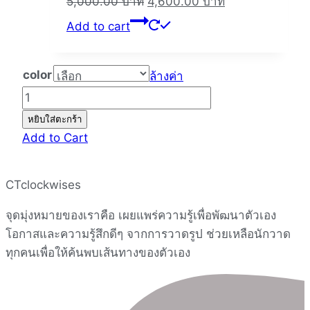
Original
Current
5,000.00
บาท
4,600.00
บาท
price
price
Add to cart
was:
is:
5,000.00 บาท.
4,600.00 บาท.
color
ล้างค่า
จำนวน
Butter
หยิบใส่ตะกร้า
Everyday
Add to Cart
Art
Journal
CTclockwises
ชิ้น
จุดมุ่งหมายของเราคือ เผยแพร่ความรู้เพื่อพัฒนาตัวเอง
โอกาสและความรู้สึกดีๆ จากการวาดรูป ช่วยเหลือนักวาด
ทุกคนเพื่อให้ค้นพบเส้นทางของตัวเอง