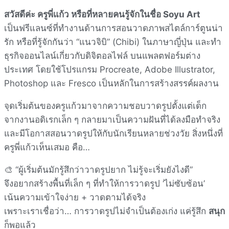
สวัสดีค่ะ ครูพี่แก้ว หรือที่หลายคนรู้จักในชื่อ Soyu Art
เป็นฟรีแลนซ์ที่ทำงานด้านการสอนวาดภาพสไตล์การ์ตูนน่า
รัก หรือที่รู้จักกันว่า “แนวจิบิ” (Chibi) ในภาษาญี่ปุ่น และทำ
ธุรกิจออนไลน์เกี่ยวกับดิจิตอลไฟล์ บนแพลตฟอร์มต่าง
ประเทศ โดยใช้โปรแกรม Procreate, Adobe Illustrator,
Photoshop และ Fresco เป็นหลักในการสร้างสรรค์ผลงาน
จุดเริ่มต้นของครูแก้วมาจากความชอบวาดรูปตั้งแต่เด็ก
จากงานอดิเรกเล็ก ๆ กลายมาเป็นความฝันที่ได้ลงมือทำจริง
และมีโอกาสสอนวาดรูปให้กับนักเรียนหลายช่วงวัย สิ่งหนึ่งที่
ครูพี่แก้วเห็นเสมอ คือ…
🎨 “ผู้เริ่มต้นมักรู้สึกว่าวาดรูปยาก ไม่รู้จะเริ่มยังไงดี”
จึงอยากสร้างพื้นที่เล็ก ๆ ที่ทำให้การวาดรูป ‘ไม่ซับซ้อน’
เน้นความเข้าใจง่าย + วาดตามได้จริง
เพราะเราเชื่อว่า… การวาดรูปไม่จำเป็นต้องเก่ง แค่รู้สึก
สนุก
ก็พอแล้ว