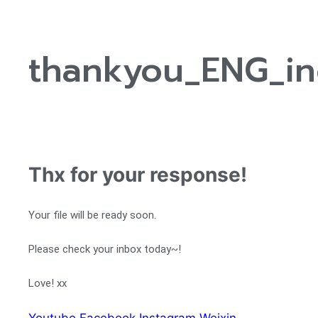
thankyou_ENG_i
Thx for your response!
Your file will be ready soon.
Please check your inbox today~!
Love! xx
Youtube
Facebook
Instagram
Weixin