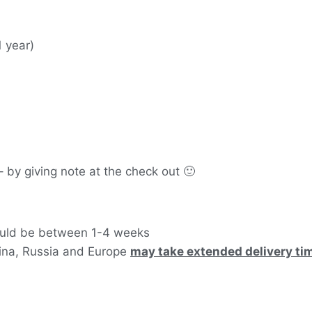
 year)
 by giving note at the check out 🙂
hould be between 1-4 weeks
tina, Russia and Europe
may take extended delivery ti